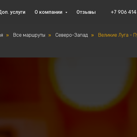
Доп. услуги
О компании
Отзывы
+7 906 414
ая
Все маршруты
Северо-Запад
Великие Луга - П
»
»
»