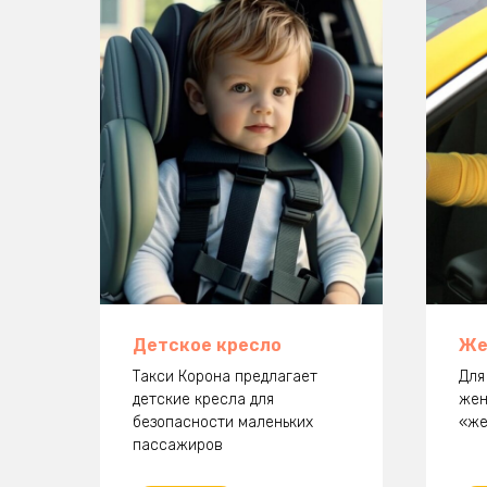
Детское кресло
Же
Такси Корона предлагает
Для
детские кресла для
жен
безопасности маленьких
«же
пассажиров