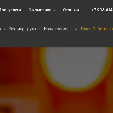
Доп. услуги
О компании
Отзывы
+7 906 414
я
Все маршруты
Новые регионы
Такси Дебальцев
»
»
»