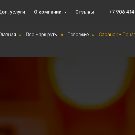
Доп. услуги
О компании
Отзывы
+7 906 414
Главная
Все маршруты
Поволжье
Саранск - Пенз
»
»
»