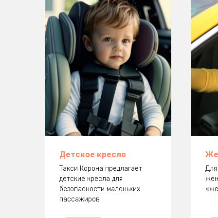
Детское кресло
Же
Такси Корона предлагает
Для
детские кресла для
жен
безопасности маленьких
«же
пассажиров