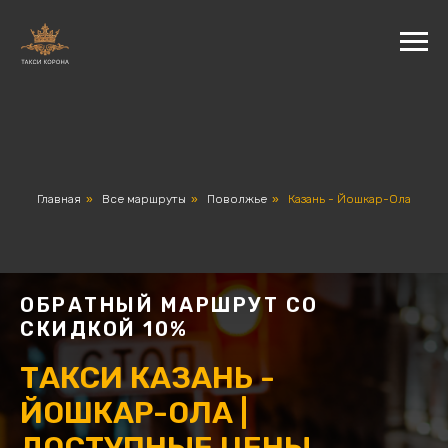
Главная
»
Все маршруты
»
Поволжье
»
Казань - Йошкар-Ола
ОБРАТНЫЙ МАРШРУТ СО
СКИДКОЙ 10%
ТАКСИ КАЗАНЬ -
ЙОШКАР-ОЛА |
ДОСТУПНЫЕ ЦЕНЫ