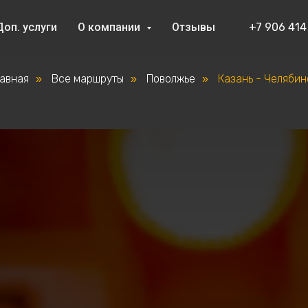
Доп. услуги
О компании
Отзывы
+7 906 414
лавная
Все маршруты
Поволжье
Казань - Челябин
»
»
»