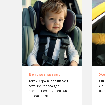
Детское кресло
Же
Такси Корона предлагает
Для
детские кресла для
жен
безопасности маленьких
«же
пассажиров