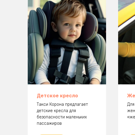
Детское кресло
Же
Такси Корона предлагает
Для
детские кресла для
жен
безопасности маленьких
«же
пассажиров