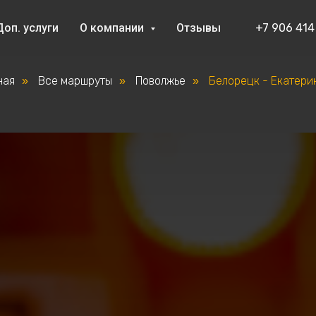
Доп. услуги
О компании
Отзывы
+7 906 414
ная
Все маршруты
Поволжье
Белорецк - Екатери
»
»
»